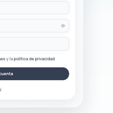
nes
y la
política de privacidad
cuenta
í