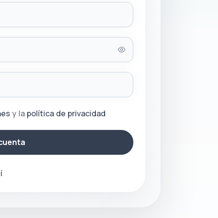
nes
y la
política de privacidad
cuenta
í